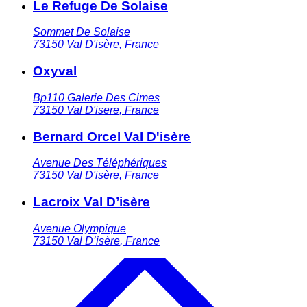
Le Refuge De Solaise
Sommet De Solaise
73150
Val D'isère
,
France
Oxyval
Bp110 Galerie Des Cimes
73150
Val D'isere
,
France
Bernard Orcel Val D'isère
Avenue Des Téléphériques
73150
Val D'isère
,
France
Lacroix Val D’isère
Avenue Olympique
73150
Val D’isère
,
France