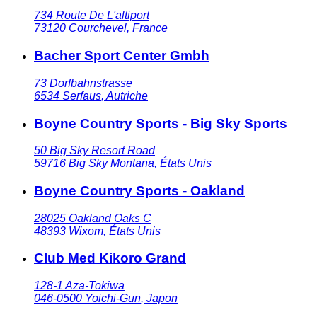
734 Route De L'altiport
73120
Courchevel
,
France
Bacher Sport Center Gmbh
73 Dorfbahnstrasse
6534
Serfaus
,
Autriche
Boyne Country Sports - Big Sky Sports
50 Big Sky Resort Road
59716
Big Sky Montana
,
États Unis
Boyne Country Sports - Oakland
28025 Oakland Oaks C
48393
Wixom
,
États Unis
Club Med Kikoro Grand
128-1 Aza-Tokiwa
046-0500
Yoichi-Gun
,
Japon