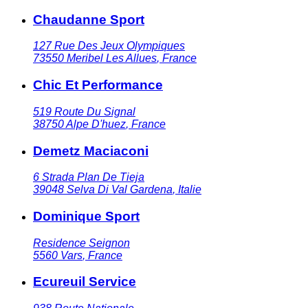
Chaudanne Sport
127 Rue Des Jeux Olympiques
73550
Meribel Les Allues
,
France
Chic Et Performance
519 Route Du Signal
38750
Alpe D'huez
,
France
Demetz Maciaconi
6 Strada Plan De Tieja
39048
Selva Di Val Gardena
,
Italie
Dominique Sport
Residence Seignon
5560
Vars
,
France
Ecureuil Service