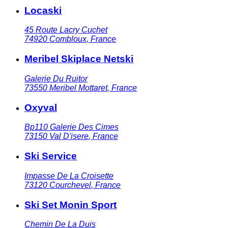
Locaski
45 Route Lacry Cuchet
74920
Combloux
,
France
Meribel Skiplace Netski
Galerie Du Ruitor
73550
Meribel Mottaret
,
France
Oxyval
Bp110 Galerie Des Cimes
73150
Val D'isere
,
France
Ski Service
Impasse De La Croisette
73120
Courchevel
,
France
Ski Set Monin Sport
Chemin De La Duis