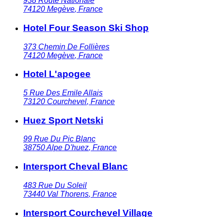
938 Route Nationale
74120
Megève
,
France
Hotel Four Season Ski Shop
373 Chemin De Follières
74120
Megève
,
France
Hotel L'apogee
5 Rue Des Emile Allais
73120
Courchevel
,
France
Huez Sport Netski
99 Rue Du Pic Blanc
38750
Alpe D'huez
,
France
Intersport Cheval Blanc
483 Rue Du Soleil
73440
Val Thorens
,
France
Intersport Courchevel Village