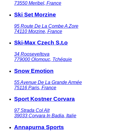
73550
Meribel
,
France
Ski Set Morzine
95 Route De La Combe A Zore
74110
Morzine
,
France
Ski-Max Czech S.t.o
34 Rooseveltova
779000
Olomouc
,
Tchéquie
Snow Emotion
55 Avenue De La Grande Armée
75116
Paris
,
France
Sport Kostner Corvara
97 Strada Col Alt
39033
Corvara In Badia
,
Italie
Annapurna Sports