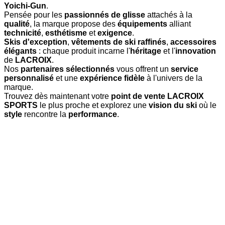
Yoichi-Gun
.
Pensée pour les
passionnés de glisse
attachés à la
qualité
, la marque propose des
équipements
alliant
technicité
,
esthétisme
et
exigence
.
Skis d'exception
,
vêtements de ski raffinés
,
accessoires
élégants
: chaque produit incarne l'
héritage
et l'
innovation
de
LACROIX
.
Nos
partenaires sélectionnés
vous offrent un
service
personnalisé
et une
expérience fidèle
à l'univers de la
marque.
Trouvez dès maintenant votre
point de vente LACROIX
SPORTS
le plus proche et explorez une
vision du ski
où le
style
rencontre la
performance
.