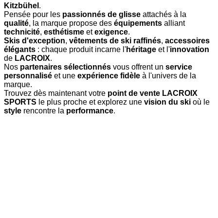
Kitzbühel
.
Pensée pour les
passionnés de glisse
attachés à la
qualité
, la marque propose des
équipements
alliant
technicité
,
esthétisme
et
exigence
.
Skis d'exception
,
vêtements de ski raffinés
,
accessoires
élégants
: chaque produit incarne l'
héritage
et l'
innovation
de
LACROIX
.
Nos
partenaires sélectionnés
vous offrent un
service
personnalisé
et une
expérience fidèle
à l'univers de la
marque.
Trouvez dès maintenant votre
point de vente LACROIX
SPORTS
le plus proche et explorez une
vision du ski
où le
style
rencontre la
performance
.